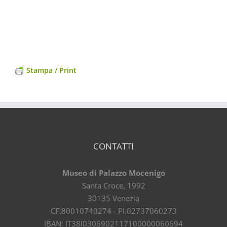
Stampa / Print
CONTATTI
Museo di Palazzo Mocenigo
Santa Croce, 1992
30135 Venezia
CF.80010740274 - PI.02737060273
IBAN: IT38I0306902117100000060694