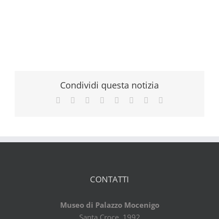
Condividi questa notizia
Facebook
X
Reddit
LinkedIn
Tumblr
Pinterest
Vk
Email
CONTATTI
Museo di Palazzo Mocenigo
Santa Croce, 1992