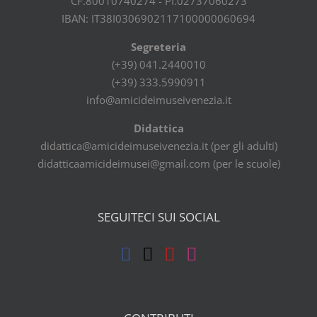
CF.80010740274 - PI.02737060273
IBAN: IT38I0306902117100000060694
Segreteria
(+39) 041.2440010
(+39) 333.5990911
info@amicideimuseivenezia.it
Didattica
didattica@amicideimuseivenezia.it (per gli adulti)
didatticaamicideimusei@gmail.com (per le scuole)
SEGUITECI SUI SOCIAL