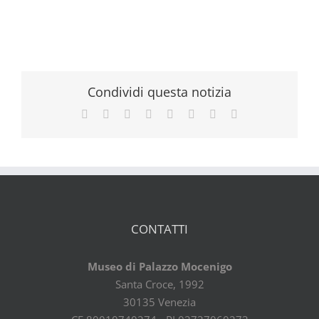
Condividi questa notizia
Facebook
X
Reddit
LinkedIn
Tumblr
Pinterest
Vk
Email
CONTATTI
Museo di Palazzo Mocenigo
Santa Croce, 1992
30135 Venezia