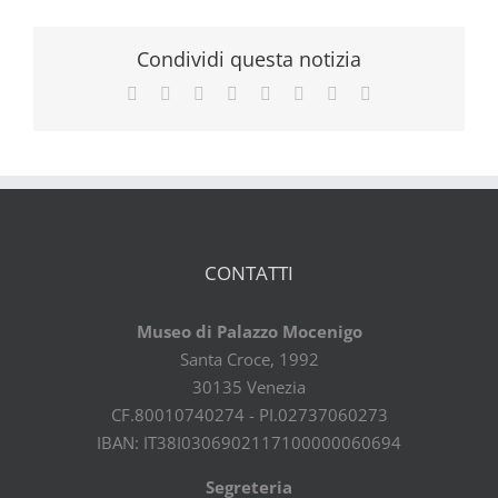
Condividi questa notizia
Facebook
X
Reddit
LinkedIn
Tumblr
Pinterest
Vk
Email
CONTATTI
Museo di Palazzo Mocenigo
Santa Croce, 1992
30135 Venezia
CF.80010740274 - PI.02737060273
IBAN: IT38I0306902117100000060694
Segreteria