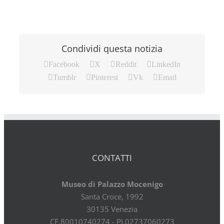
Condividi questa notizia
Facebook
X
Reddit
LinkedIn
Tumblr
Pinterest
Vk
Email
CONTATTI
Museo di Palazzo Mocenigo
Santa Croce, 1992
30135 Venezia
CF.80010740274 - PI.02737060273