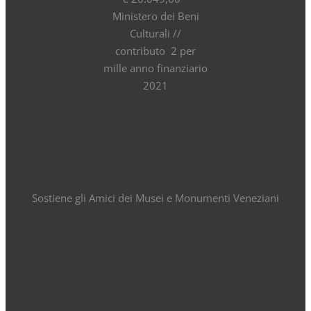
Ministero dei Beni
Culturali //
contributo 2 per
mille anno finanziario
2021
Sostiene gli Amici dei Musei e Monumenti Veneziani