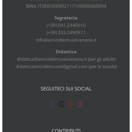
IBAN: IT38I0306902117100000060694
Segreteria
(+39) 041.2440010
(+39) 333.5990911
info@amicideimuseivenezia.it
Didattica
didattica@amicideimuseivenezia.it (per gli adulti)
didatticaamicideimusei@gmail.com (per le scuole)
SEGUITECI SUI SOCIAL
CONTRIBUTI