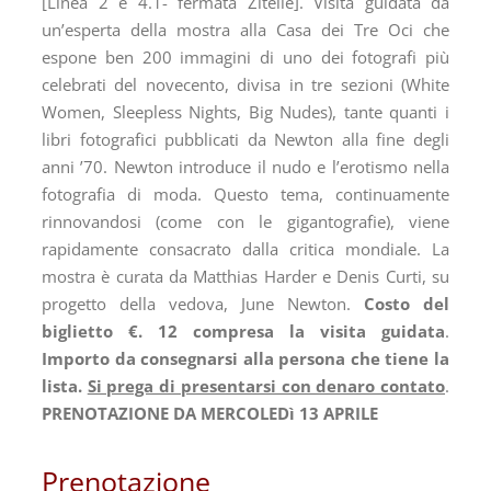
[Linea 2 e 4.1- fermata Zitelle]. Visita guidata da
un’esperta della mostra alla Casa dei Tre Oci che
espone ben 200 immagini di uno dei fotografi più
celebrati del novecento, divisa in tre sezioni (White
Women, Sleepless Nights, Big Nudes), tante quanti i
libri fotografici pubblicati da Newton alla fine degli
anni ’70. Newton introduce il nudo e l’erotismo nella
fotografia di moda. Questo tema, continuamente
rinnovandosi (come con le gigantografie), viene
rapidamente consacrato dalla critica mondiale. La
mostra è curata da Matthias Harder e Denis Curti, su
progetto della vedova, June Newton.
Costo del
biglietto €. 12 compresa la visita guidata
.
Importo
da
consegnarsi alla persona che tiene la
lista.
Si prega di presentarsi con denaro contato
.
PRENOTAZIONE DA MERCOLEDì 13 APRILE
Prenotazione