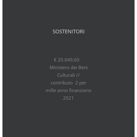
SOSTENITORI
€ 20.049,60
Ministero dei Beni
Culturali //
contributo 2 per
mille anno finanziario
2021