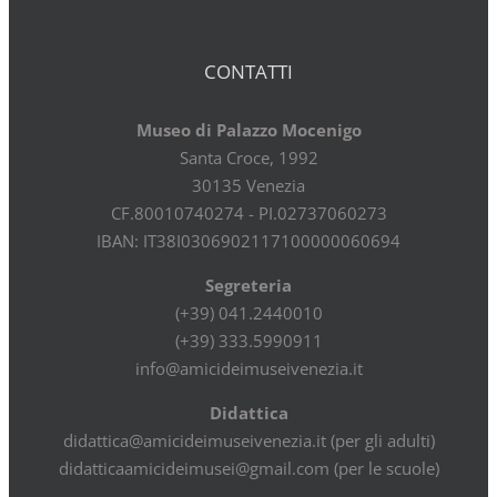
CONTATTI
Museo di Palazzo Mocenigo
Santa Croce, 1992
30135 Venezia
CF.80010740274 - PI.02737060273
IBAN: IT38I0306902117100000060694
Segreteria
(+39) 041.2440010
(+39) 333.5990911
info@amicideimuseivenezia.it
Didattica
didattica@amicideimuseivenezia.it (per gli adulti)
didatticaamicideimusei@gmail.com (per le scuole)