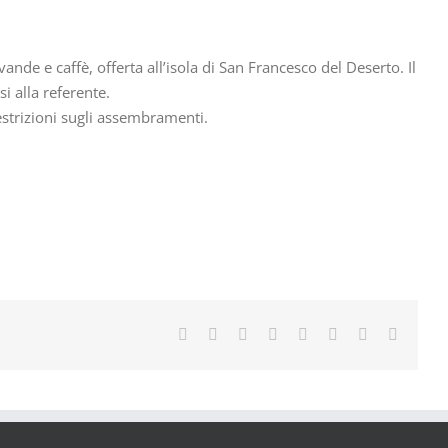
de e caffè, offerta all’isola di San Francesco del Deserto. Il
si alla referente.
strizioni sugli assembramenti.
Facebook
X
Reddit
LinkedIn
Tumblr
Pinterest
Vk
Email