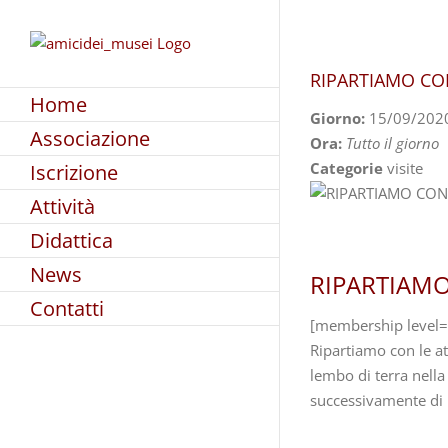
Skip
to
content
RIPARTIAMO CON
Home
Giorno:
15/09/202
Associazione
Ora:
Tutto il giorno
Categorie
visite
Iscrizione
Attività
Didattica
News
RIPARTIAMO
Contatti
[membership level=
Ripartiamo con le att
lembo di terra nell
successivamente di 