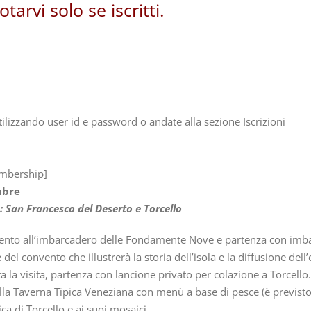
tarvi solo se iscritti.
utilizzando user id e password o andate alla sezione Iscrizioni
mbership]
mbre
: San Francesco del Deserto e Torcello
to all’imbarcadero delle Fondamente Nove e partenza con imbarc
 del convento che illustrerà la storia dell’isola e la diffusione del
 la visita, partenza con lancione privato per colazione a Torcello.
la Taverna Tipica Veneziana con menù a base di pesce (è previsto
lica di Torcello e ai suoi mosaici.