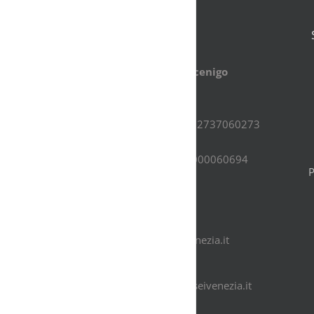
CONTATTI
Museo di Palazzo Mocenigo
Santa Croce, 1992
30135 Venezia
CF.80010740274 - PI.02737060273
IBAN:
IT38I0306902117100000060694
Segreteria
(+39) 041.2440010
(+39) 333.5990911
info@amicideimuseivenezia.it
Didattica
didattica@amicideimuseivenezia.it
(per gli adulti)