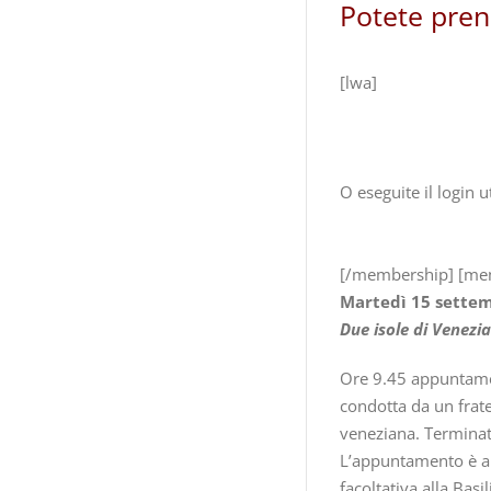
Potete preno
[lwa]
O eseguite il login 
[/membership] [me
Martedì 15 sette
Due isole di Venezia
Ore 9.45 appuntamen
condotta da un frate
veneziana. Terminata
L’appuntamento è al
facoltativa alla Basi