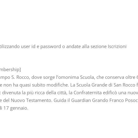
utilizzando user id e password o andate alla sezione Iscrizioni
mbership]
po S. Rocco, dove sorge l’omonima Scuola, che conserva oltre 60 d
e non ha quasi subito modifiche. La Scuola Grande di San Rocco fu
 divenuta la più ricca della città, la Confraternita edificò una nu
 e del Nuovo Testamento. Guida il Guardian Grando Franco Posoc
ì 17 gennaio.