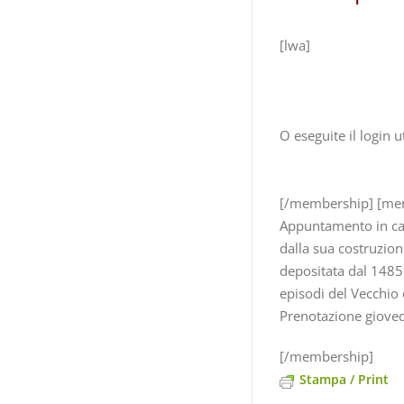
[lwa]
O eseguite il login 
[/membership] [me
Appuntamento in cam
dalla sua costruzion
depositata dal 1485:
episodi del Vecchio
Prenotazione gioved
[/membership]
Stampa / Print