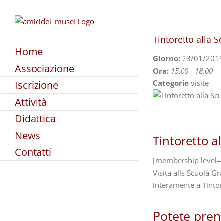
Skip
to
content
Tintoretto alla 
Home
Giorno:
23/01/201
Associazione
Ora:
15:00 - 18:00
Categorie
visite
Iscrizione
Attività
Didattica
News
Tintoretto a
Contatti
[membership level=
Visita alla Scuola G
interamente a Tinto
Potete preno