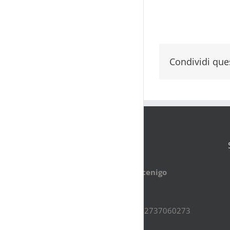
Condividi ques
CONTATTI
Museo di Palazzo Mocenigo
Santa Croce, 1992
30135 Venezia
CF.80010740274 - PI.02737060273
IBAN: