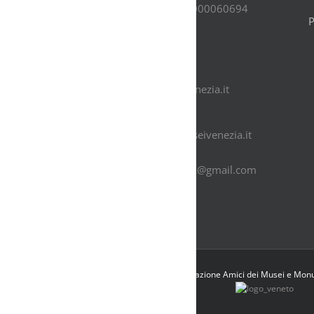
IT38I0306902117100000060694
Segreteria
(+39) 041.2440010
(+39) 333.5990911
info@amicideimuseivenezia.it
Didattica
didattica@amicideimuseivenezia.it
(per gli adulti)
didatticaamicideimusei@gmail.com
(per le scuole)
Copyright 2015-2016 Associazione Amici dei Musei e Mon