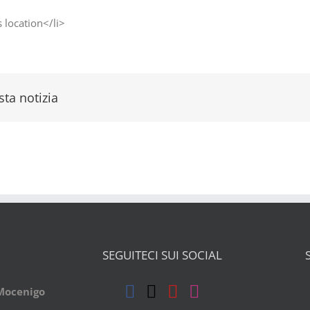
s location</li>
ta notizia
SEGUITECI SUI SOCIAL
 Mocenigo