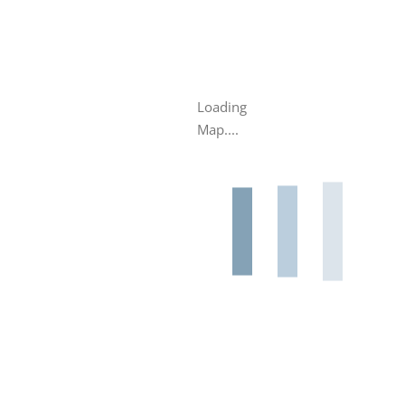
Loading
Map....