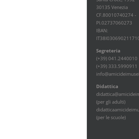
30135 Venezia
CF.80010740274 -
PI.02737060273
IBAN:
IT38I03069021171
Segreteria
(+39) 041.2440010
(+39) 333.5990911
info@amicideimusei
Didattica
didattica@amicideim
(per gli adulti)
didatticaamicideim
(per le scuole)