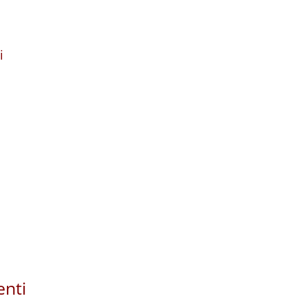
i
enti