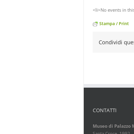
<li>No events in thi
Stampa / Print
Condividi ques
CONTATTI
Museo di Palazzo
Santa Croce, 1992