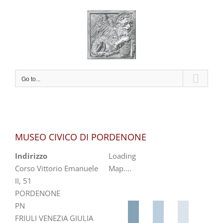
Skip
to
content
Go to...
MUSEO CIVICO DI PORDENONE
Indirizzo
Loading
Corso Vittorio Emanuele
Map....
II, 51
PORDENONE
PN
FRIULI VENEZIA GIULIA