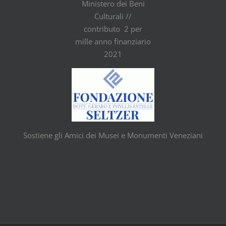
Ministero dei Beni
Culturali //
contributo 2 per
mille anno finanziario
2021
Sostiene gli Amici dei Musei e Monumenti Veneziani