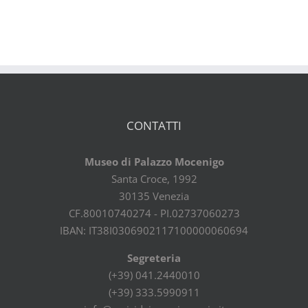
CONTATTI
Museo di Palazzo Mocenigo
Santa Croce, 1992
30135 Venezia
CF.80010740274 - PI.02737060273
IBAN: IT38I0306902117100000060694
Segreteria
(+39) 041.2440010
(+39) 333.5990911