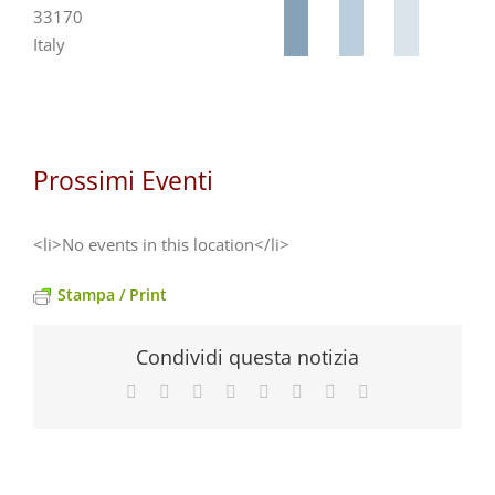
33170
Italy
Prossimi Eventi
<li>No events in this location</li>
Stampa / Print
Condividi questa notizia
Facebook
X
Reddit
LinkedIn
Tumblr
Pinterest
Vk
Email